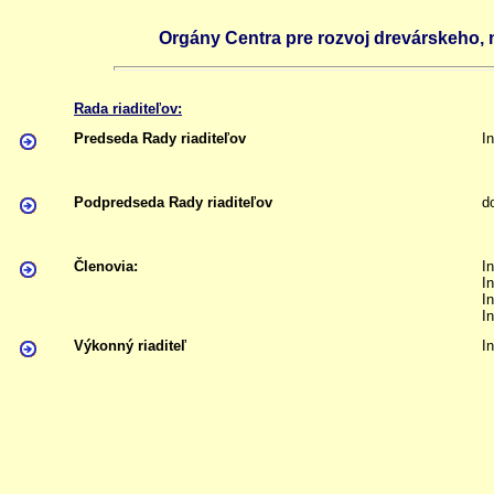
Orgány Centra pre rozvoj drevárskeho,
Rada riaditeľov:
Predseda Rady riaditeľov
I
Podpredseda Rady riaditeľov
d
Členovia:
I
I
I
I
Výkonný riaditeľ
I